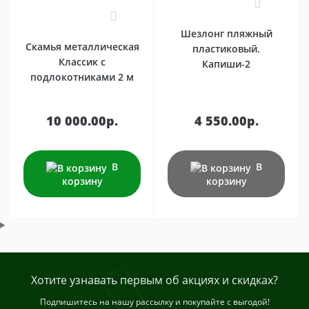
0
т. к. наш комплекс стоит, а не висит на нитках резьбы, как
2
аналогичные ДСК других производителей.
Шезлонг пляжный
Скамья металлическая
пластиковый.
ДСК выдерживают нагрузку на отдельные спортивные
Классик с
Капиши-2
снаряды до 90 кг. Распределенная нагрузка непосредственно
подлокотниками 2 м
на металлическую шведскую стенку достигает 200 кг.
Комплексы "Юнга" предназначены для установки в
10 000.00р.
4 550.00р.
помещениях с высотой потолков от 2,4 до 3,0 метров.
В
В
корзину
корзину
Хотите узнавать первым об акциях и скидках?
Подпишитесь на нашу рассылку и покупайте с выгодой!