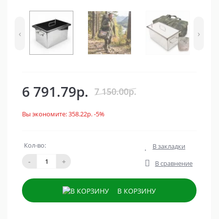
‹
›
6 791.79р.
7 150.00р.
Вы экономите:
358.22р.
-5%
Кол-во:
В закладки
-
+
В сравнение
В КОРЗИНУ