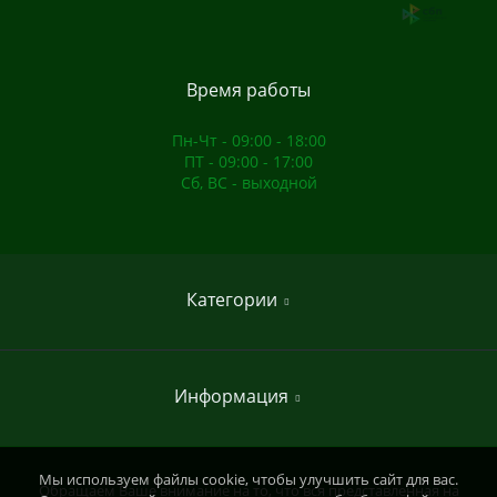
Время работы
Пн-Чт - 09:00 - 18:00
ПТ - 09:00 - 17:00
Сб, ВС - выходной
Категории
Домашние спортивные комплексы
Информация
Садовые качели
Садовые скамейки
Мы используем файлы cookie, чтобы улучшить сайт для вас.
Пункт самовывоза
Обращаем Ваше внимание на то, что вся представленная на