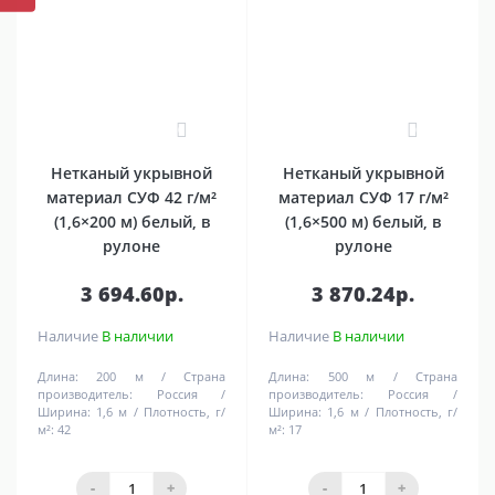
0
0
Нетканый укрывной
Нетканый укрывной
материал СУФ 42 г/м²
материал СУФ 17 г/м²
(1,6×200 м) белый, в
(1,6×500 м) белый, в
рулоне
рулоне
3 694.60р.
3 870.24р.
Наличие
В наличии
Наличие
В наличии
Длина:
200 м
Страна
Длина:
500 м
Страна
производитель:
Россия
производитель:
Россия
Ширина:
1,6 м
Плотность, г/
Ширина:
1,6 м
Плотность, г/
м²:
42
м²:
17
-
+
-
+