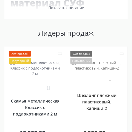
материал СУФ
Показать описание
Лидеры продаж
Хит продаж
Хит продаж
Популярный
Популярный
0
2
Шезлонг пляжный
Скамья металлическая
пластиковый.
Классик с
Капиши-2
подлокотниками 2 м