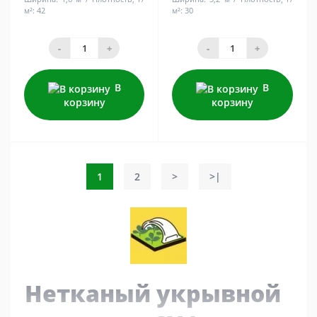
м²:
42
м²:
30
-
+
-
+
В
В
корзину
корзину
1
2
>
>|
Нетканый укрывной