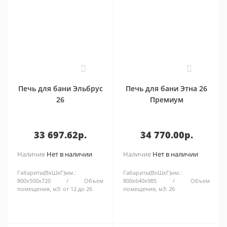
0
0
Печь для бани Эльбрус
Печь для бани Этна 26
26
Премиум
33 697.62р.
34 770.00р.
Наличие
Нет в наличии
Наличие
Нет в наличии
Габариты(ВхШхГ)мм.:
Габариты(ВхШхГ)мм.:
800х500х720
Объем
800х640х985
Объем
помещения, м3:
от 12 до 26
помещения, м3:
26