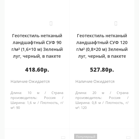
0
0
Геотекстиль нетканый
Геотекстиль нетканый
ландшафтный СУФ 90
ландшафтный СУФ 120
г/м² (1,6×10 м) Зеленый
г/м² (0,8×20 м) Зеленый
луг, черный, в пакете
луг, черный, в пакете
418.60р.
527.80р.
Наличие
Ожидается
Наличие
Ожидается
Длина:
10 м
Страна
Длина:
20 м
Страна
производитель:
Россия
производитель:
Россия
Ширина:
1,6 м
Плотность, г/
Ширина:
0,8 м
Плотность, г/
м²:
90
м²:
120
Популярный