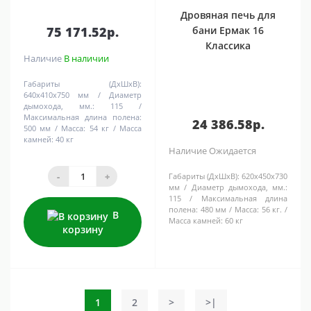
Дровяная печь для
бани Ермак 16
75 171.52р.
Классика
Наличие
В наличии
Габариты (ДхШхВ):
640х410х750 мм
Диаметр
дымохода, мм.:
115
Максимальная длина полена:
24 386.58р.
500 мм
Масса:
54 кг
Масса
камней:
40 кг
Наличие
Ожидается
-
+
Габариты (ДхШхВ):
620х450х730
мм
Диаметр дымохода, мм.:
115
Максимальная длина
полена:
480 мм
Масса:
56 кг.
В
Масса камней:
60 кг
корзину
1
2
>
>|