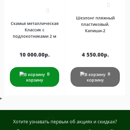
Качественное развитие Компании, успешное продвижение
0
на рынке, разрабатываемая и выпускаемая техника
2
неоднократно были отмечены дипломами и медалями на
Шезлонг пляжный
международных и инновационных выставках. За
Скамья металлическая
пластиковый.
небольшой период существования специалистами
Классик с
Капиши-2
компании проведена большая инновационная и
подлокотниками 2 м
исследовательская работа, что подтверждается 5-ю
патентами на изобретение (полезные модели).
10 000.00р.
4 550.00р.
В
В
корзину
корзину
Хотите узнавать первым об акциях и скидках?