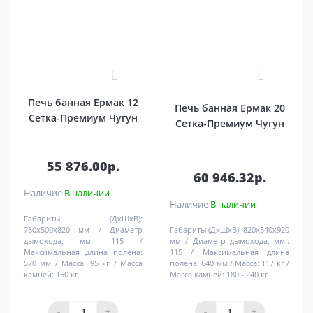
0
0
Печь банная Ермак 12
Печь банная Ермак 20
Сетка-Премиум Чугун
Сетка-Премиум Чугун
55 876.00р.
60 946.32р.
Наличие
В наличии
Наличие
В наличии
Габариты (ДхШхВ):
780х500х820 мм
Диаметр
Габариты (ДхШхВ):
820х540х920
дымохода, мм.:
115
мм
Диаметр дымохода, мм.:
Максимальная длина полена:
115
Максимальная длина
570 мм
Масса:
95 кг
Масса
полена:
640 мм
Масса:
117 кг
камней:
150 кг
Масса камней:
180 - 240 кг
-
+
-
+