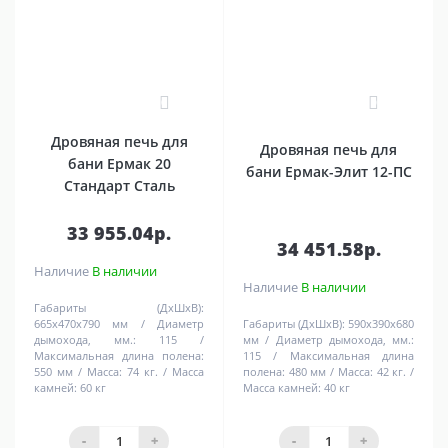
0
0
Дровяная печь для
Дровяная печь для
бани Ермак 20
бани Ермак-Элит 12-ПC
Стандарт Сталь
33 955.04р.
34 451.58р.
Наличие
В наличии
Наличие
В наличии
Габариты (ДхШхВ):
665х470х790 мм
Диаметр
Габариты (ДхШхВ):
590х390х680
дымохода, мм.:
115
мм
Диаметр дымохода, мм.:
Максимальная длина полена:
115
Максимальная длина
550 мм
Масса:
74 кг.
Масса
полена:
480 мм
Масса:
42 кг.
камней:
60 кг
Масса камней:
40 кг
-
+
-
+