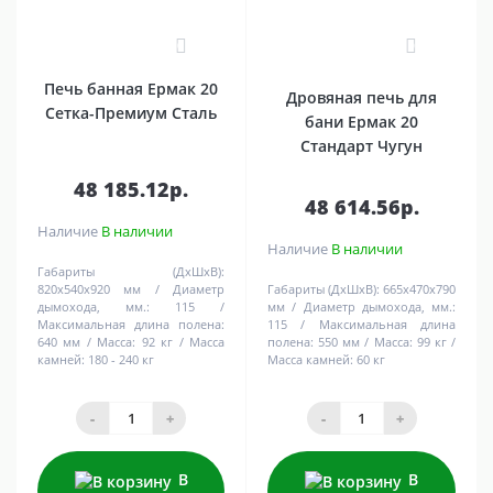
0
0
Печь банная Ермак 20
Дровяная печь для
Сетка-Премиум Сталь
бани Ермак 20
Стандарт Чугун
48 185.12р.
48 614.56р.
Наличие
В наличии
Наличие
В наличии
Габариты (ДхШхВ):
820х540х920 мм
Диаметр
Габариты (ДхШхВ):
665х470х790
дымохода, мм.:
115
мм
Диаметр дымохода, мм.:
Максимальная длина полена:
115
Максимальная длина
640 мм
Масса:
92 кг
Масса
полена:
550 мм
Масса:
99 кг
камней:
180 - 240 кг
Масса камней:
60 кг
-
+
-
+
В
В