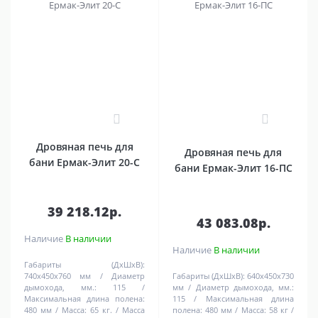
0
0
Дровяная печь для
Дровяная печь для
бани Ермак-Элит 20-C
бани Ермак-Элит 16-ПC
39 218.12р.
43 083.08р.
Наличие
В наличии
Наличие
В наличии
Габариты (ДхШхВ):
740х450х760 мм
Диаметр
Габариты (ДхШхВ):
640х450х730
дымохода, мм.:
115
мм
Диаметр дымохода, мм.:
Максимальная длина полена:
115
Максимальная длина
480 мм
Масса:
65 кг.
Масса
полена:
480 мм
Масса:
58 кг