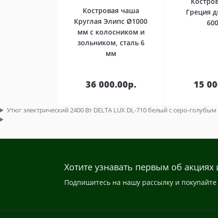
Костро
Костровая чаша
Греция 
Круглая Элипс Ø1000
60
мм с колосником и
зольником, сталь 6
мм
В
корзину
кор
36 000.00р.
15 00
Утюг электрический 2400 Вт DELTA LUX DL-710 белый с серо-голубым
Хотите узнавать первым об акциях 
Подпишитесь на нашу рассылку и покупайте 