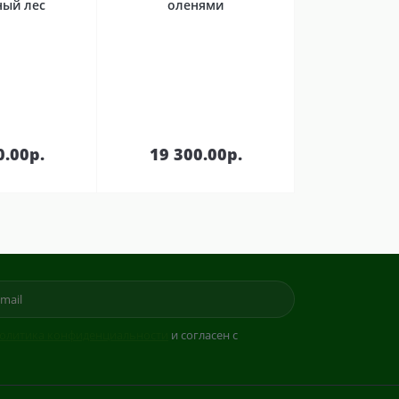
ный лес
оленями
В
В
зину
корзину
0.00р.
19 300.00р.
олитика конфиденциальности
и согласен с