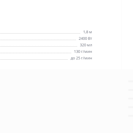
1,8 м
2400 Вт
320 мл
130 г/мин
до 25 г/мин