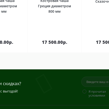
вая чаша
Костровая чаша
Сказоч
диаметром
Греция диаметром
0 мм
800 мм
В
В
зину
корзину
кор
0.00р.
17 500.00р.
17 50
и скидках?
с выгодой!
Я прочитал
П
условиями