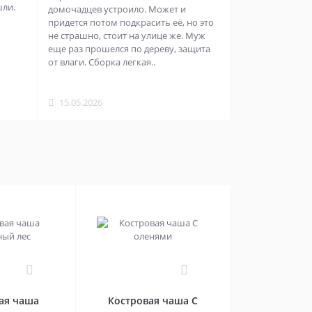
шли.
домочадцев устроило. Может и
придется потом подкрасить её, но это
не страшно, стоит на улице же. Муж
еще раз прошелся по дереву, защита
от влаги. Сборка легкая..
15.05.2026
0
0
ая чаша
Костровая чаша С