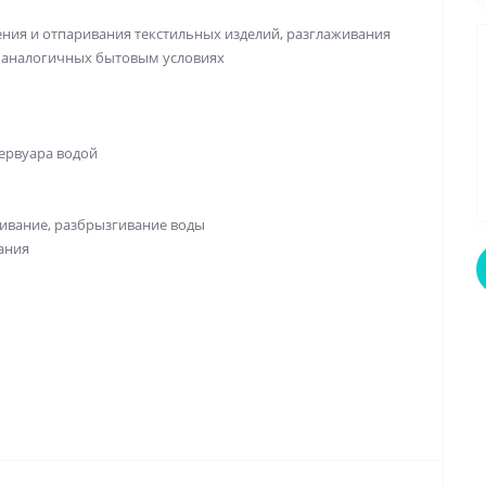
ения и отпаривания текстильных изделий, разглаживания
и аналогичных бытовым условиях
ервуара водой
ривание, разбрызгивание воды
ания