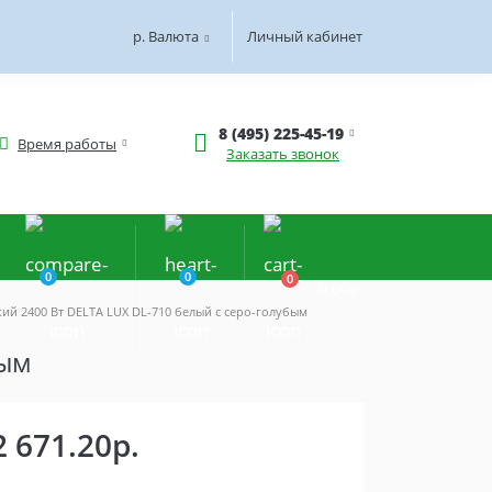
р.
Валюта
Личный кабинет
8 (495) 225-45-19
Время работы
Заказать звонок
0
0
0
0.00р.
кий 2400 Вт DELTA LUX DL-710 белый с серо-голубым
бым
2 671.20р.