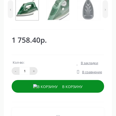
‹
›
1 758.40р.
Кол-во:
В закладки
-
+
В сравнение
В КОРЗИНУ