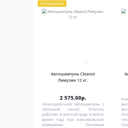
Популярный
0
Автошампунь Cleanol
А
Лимузин 12 кг.
2 575.00р.
Кон
Низкощелочной автошампунь с
выс
обильной пеной. Отлично
выс
работает в жесткой воде в любое
От
время года при максимальном
сл
разведении. Основные
Ос