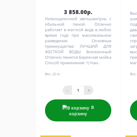
3 858.00р.
Выс
Низкощелочной автошампунь с
ша
обильной пеной. Отлично
по
работает в жесткой воде в любое
да
время года при максимальном
са
разведении. Основные
сп
преимущества: ЛУЧШИЙ ДЛЯ
за
ЖЕСТКОЙ ВОДЫ Всесезонный
вы
Отлично пенится Бережная мойка
пр
Способ применения: 1) Нан..
маг
Вес:
22 кг.
Вес:
-
+
В
корзину