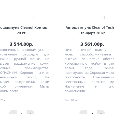
0
0
тошампунь Cleanol Контакт
Автошампунь Cleanol Tec
20 кг.
Стандарт 20 кг.
3 514.00р.
3 561.00р.
сокопенный автошампунь с
Низкощелочной шампунь 
ономичным расходом для
моек самообслуживани
режной ручной мойки. Не
высокой пенностью обеспе
зывает раздражение кожи.
качественную мойку в лю
новные преимущества:
время года. Основ
ЗОПАСНЫЙ Хорошо пенится
преимущества: Хорошая мою
ономичный расход Не
способность Низкощелоч
зывает раздражения кожи
Всесезонный Бережная мо
особ применения: Мыть
Назначение и спос
очим раств..
применения:..
20 кг.
Вес:
20 кг.
-
+
-
+