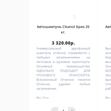
0
Автошампунь Cleanol Бриз 20
Ав
кг.
3 320.00р.
Универсальный двухфазный
Вы
шампунь отлично справляется с
эк
любыми загрязнениями на
бе
легковом и грузовом транспорте.
вы
Основные преимущества:
Ос
ИДЕАЛЬНО ПОДХОДИТ ДЛЯ
БЕ
ГРУЗОВОГО ТРАНСПОРТА.
Эк
Всесезонный Отлично пенится
вы
Отлично удаляет любые
Сп
загрязнения..
раб
Вес:
23 кг.
Вес:
-
+