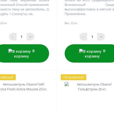
етная пена Бережная мойка
мойки на МСО Среднещелоч
сезонный Способ применения:
Всесезонный Средс
Нанести пену на автомобиль. 2)
высокоэффективно в мягкой 
дать 1-2 минуты, не..
Применение..
20 кг.
Вес:
23 кг.
-
+
-
+
В
В
корзину
корзину
улярный
Популярный