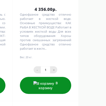
4 356.00р.
ь с
Однофазное средство отлично
ью.
работает в жесткой воде.
 со
Основные преимущества: КАК
ми.
РЫБА В ЖЕСТКОЙ ВОДЕ Работает в
ва:
условиях жесткой воды Для всех
КТ-
типов оборудования Хорош
щая
против смешанных загрязнений
ной
Однофазное средство отлично
работает в жестк..
Вес:
20 кг.
-
+
В
корзину