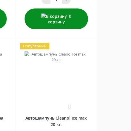
В
корзину
Популярный
0
ва
Автошампунь Cleanol Ice max
20 кг.