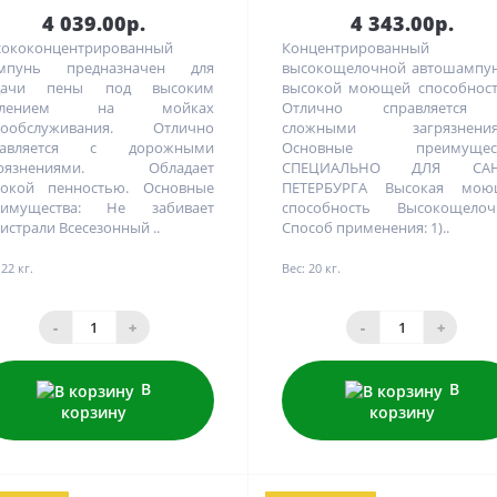
4 039.00р.
4 343.00р.
ококонцентрированный
Концентрированный
мпунь предназначен для
высокощелочной автошампун
дачи пены под высоким
высокой моющей способност
влением на мойках
Отлично справляется
мообслуживания. Отлично
сложными загрязнения
равляется с дорожными
Основные преимущест
грязнениями. Обладает
СПЕЦИАЛЬНО ДЛЯ САН
сокой пенностью. Основные
ПЕТЕРБУРГА Высокая мою
еимущества: Не забивает
способность Высокощелоч
истрали Всесезонный ..
Способ применения: 1)..
22 кг.
Вес:
20 кг.
-
+
-
+
В
В
корзину
корзину