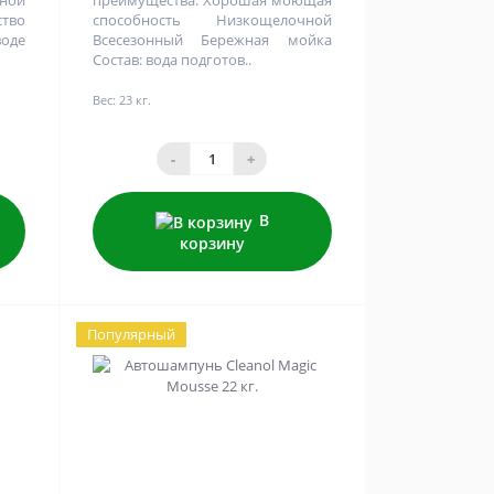
ной
преимущества: Хорошая моющая
тво
способность Низкощелочной
воде
Всесезонный Бережная мойка
Состав: вода подготов..
Вес:
23 кг.
-
+
В
корзину
Популярный