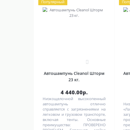
Популярный
Поп
0
Автошампунь Cleanol Шторм
Ав
23 кг.
4 440.00р.
Низкощелочной высокопенный
автошампунь отлично
Ни
справляется с загрязнениями на
«Л
легковом и грузовом транспорте,
за
включая тенты. Основные
пр
преимущества: ПРОВЕРЕНО
пре