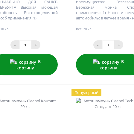
ЕЦИАЛЬНО ДЛЯ САНКТ-
преимущества: Всесезон
ТЕРБУРГА Высокая моющая
Бережная мойка Спо
особность Высокощелочной
применения: 1) Нанести пен
соб применения: 1)..
автомобиль: в летнее время - н
10 кг.
Вес:
20 кг.
-
+
-
+
В
В
корзину
корзину
Популярный