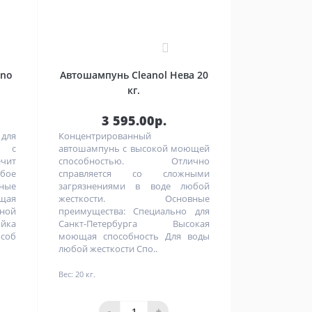
0
hno
Автошампунь Cleanol Нева 20
кг.
3 595.00р.
для
Концентрированный
я с
автошампунь с высокой моющей
чит
способностью. Отлично
бое
справляется со сложными
ные
загрязнениями в воде любой
щая
жесткости. Основные
ной
преимущества: Специально для
йка
Санкт-Петербурга Высокая
об
моющая способность Для воды
любой жесткости Спо..
Вес:
20 кг.
-
+