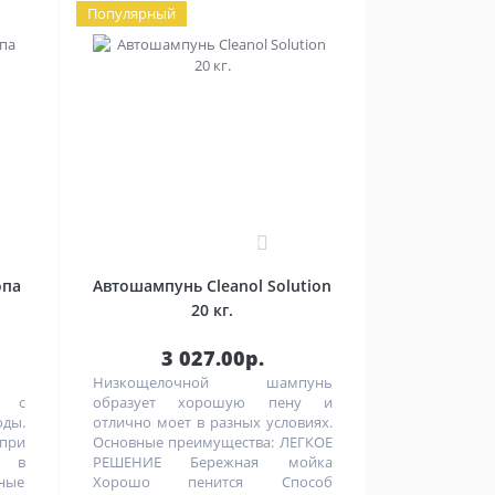
Популярный
0
опа
Автошампунь Cleanol Solution
20 кг.
3 027.00р.
Низкощелочной шампунь
ь с
образует хорошую пену и
оды.
отлично моет в разных условиях.
при
Основные преимущества: ЛЕГКОЕ
и в
РЕШЕНИЕ Бережная мойка
ные
Хорошо пенится Способ