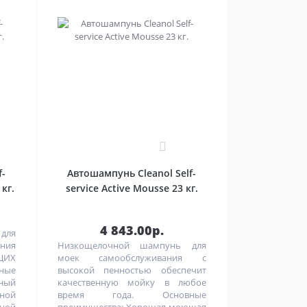
0
f-
Автошампунь Cleanol Self-
 кг.
service Active Mousse 23 кг.
4 843.00р.
для
ния
Низкощелочной шампунь для
ЩИХ
моек самообслуживания с
ые
высокой пенностью обеспечит
ный
качественную мойку в любое
вной
время года. Основные