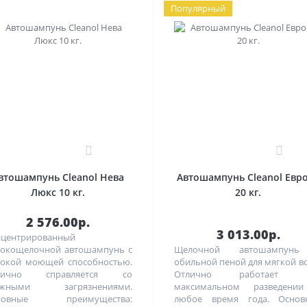
Популярный
0
0
втошампунь Cleanol Нева
Автошампунь Cleanol Евр
Люкс 10 кг.
20 кг.
2 576.00р.
3 013.00р.
центрированный
окощелочной автошампунь с
Щелочной автошампун
окой моющей способностью.
обильной пеной для мягкой в
лично справляется со
Отлично работает 
ожными загрязнениями.
максимальном разведени
новные преимущества:
любое время года. Основ