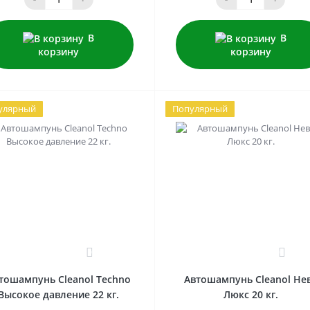
В
В
корзину
корзину
улярный
Популярный
0
0
тошампунь Cleanol Techno
Автошампунь Cleanol Не
Высокое давление 22 кг.
Люкс 20 кг.