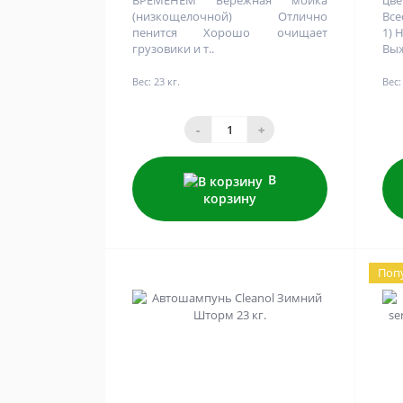
ВРЕМЕНЕМ Бережная мойка
цв
(низкощелочной) Отлично
Все
пенится Хорошо очищает
1) 
грузовики и т..
Выж
Вес:
23 кг.
Вес:
-
+
В
корзину
Поп