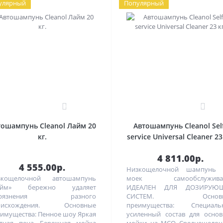
улярный
Популярный
0
0
тошампунь Cleanol Лайм 20
Автошампунь Cleanol Sel
кг.
service Universal Cleaner 23
4 811.00р.
4 555.00р.
Низкощелочной шампунь 
зкощелочной автошампунь
моек самообслужива
айм» бережно удаляет
ИДЕАЛЕН ДЛЯ ДОЗИРУЮ
грязнения разного
СИСТЕМ. Основн
оисхождения. Основные
преимущества: Специаль
имущества: Пенное шоу Яркая
усиленный состав для осно