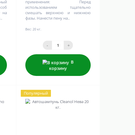
ный
применения: Перед
соб
использованием тщательно
у на
смешать верхнюю и нижнюю
..
фазы. Нанести пену на..
Вес:
20 кг.
-
+
В
корзину
Популярный