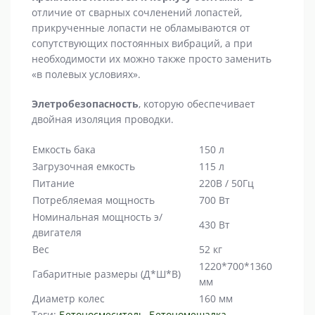
отличие от сварных сочленений лопастей,
прикрученные лопасти не обламываются от
сопутствующих постоянных вибраций, а при
необходимости их можно также просто заменить
«в полевых условиях».
Элетробезопасность
, которую обеспечивает
двойная изоляция проводки.
Емкость бака
150 л
Загрузочная емкость
115 л
Питание
220В / 50Гц
Потребляемая мощность
700 Вт
Номинальная мощность э/
430 Вт
двигателя
Вес
52 кг
1220*700*1360
Габаритные размеры (Д*Ш*В)
мм
Диаметр колес
160 мм
Теги:
Бетоносмеситель
,
Бетономешалка