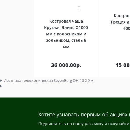
0
Костро
Костровая чаша
Греция 
Круглая Элипс Ø1000
60
мм с колосником и
зольником, сталь 6
мм
В
корзину
кор
36 000.00р.
15 00
Лестница телескопическая SevenBerg QH-10 2,9 м.
Хотите узнавать первым об акциях 
Подпишитесь на нашу рассылку и покупайте 