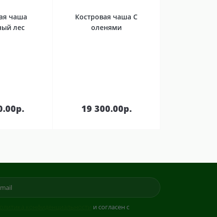
ая чаша
Костровая чаша С
ный лес
оленями
В
В
зину
корзину
0.00р.
19 300.00р.
олитика конфиденциальности
и согласен с