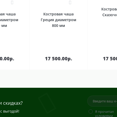
0
0
Костров
вая чаша
Костровая чаша
Сказоч
диаметром
Греция диаметром
0 мм
800 мм
В
В
зину
корзину
кор
0.00р.
17 500.00р.
17 50
и скидках?
с выгодой!
Я прочитал
П
условиями