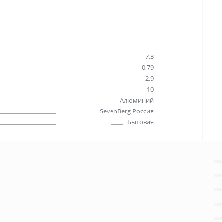
7,3
0,79
2,9
10
Алюминий
SevenBerg Россия
Бытовая