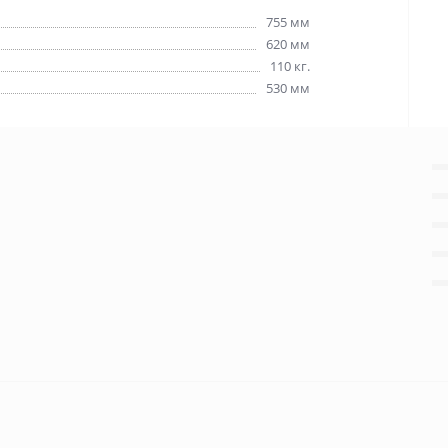
755 мм
620 мм
110 кг.
530 мм