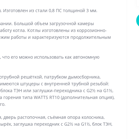
). Изготовлен из стали 0,8 ПС толщиной 3 мм.
ивании. Большой объем загрузочной камеры
боту котла. Котлы изготовлены из коррозионно-
режим работы и характеризуются продолжительным
, что его можно использовать как автономную
дотрубной решёткой, патрубком дымосборника,
 имеются штуцеры с внутренней трубной резьбой:
 блока ТЭН или заглушки-переходника с G2½ на G1½,
ра горения типа WATTS RT10 (дополнительная опция),
го.
, дверь растопочная, съёмная опора колосника,
зырёк, заглушка переходник с G2½ на G1½, блок ТЭН,