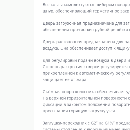
Все котлы комплектуются шибером поворо
шнур, обеспечивающий герметичное закр
Дверь загрузочная предназначена для заг
обеспечения прочистки трубной решётки и
Дверь растопочная предназначена для рас
воздуха. Она обеспечивает доступ к ящику
Для регулировки подачи воздуха в двери 
Степень раскрытия створки регулируется
прикреплённой к автоматическому регулят
защищает её от жара.
Съёмная опора колосника обеспечивает у
На верхней горизонтальной поверхности о
фиксации в закрытом положении поворот
просыпания горящую загрузку угля.
Заглушка-переходник с G2” на G1½” пред
системы отопления к любому из имеющихся