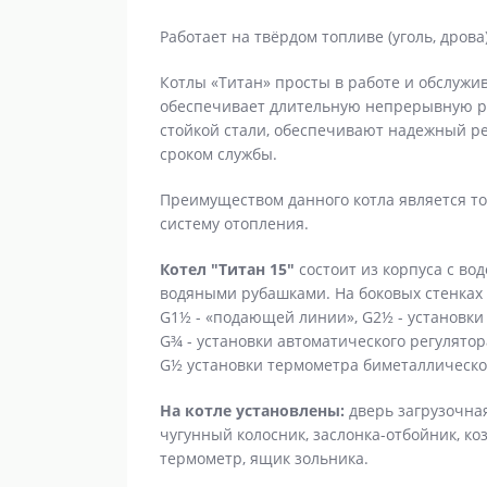
Работает на твёрдом топливе (уголь, дрова
Котлы «Титан» просты в работе и обслуж
обеспечивает длительную непрерывную ра
стойкой стали, обеспечивают надежный 
сроком службы.
Преимуществом данного котла является то
систему отопления.
Котел "Титан 15"
состоит из корпуса с во
водяными рубашками. На боковых стенках
G1½ - «подающей линии», G2½ - установки
G¾ - установки автоматического регулято
G½ установки термометра биметаллическо
На котле установлены:
дверь загрузочная
чугунный колосник, заслонка-отбойник, ко
термометр, ящик зольника.