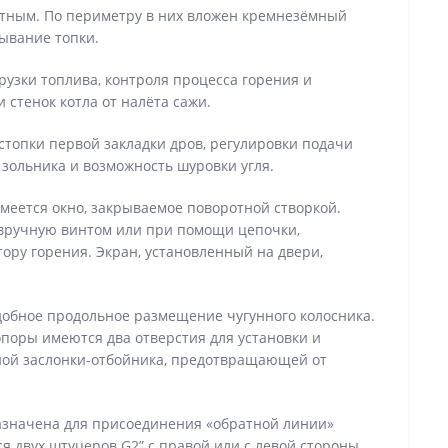
тным. По периметру в них вложен кремнезёмный
ывание топки.
рузки топлива, контроля процесса горения и
 стенок котла от налёта сажи.
топки первой закладки дров, регулировки подачи
 зольника и возможность шуровки угля.
имеется окно, закрываемое поворотной створкой.
 вручную винтом или при помощи цепочки,
ору горения. Экран, установленный на двери,
добное продольное размещение чугунного колосника.
поры имеются два отверстия для установки и
ной заслонки-отбойника, предотвращающей от
назначена для присоединения «обратной линии»
 двух штуцеров G2” с правой или с левой стороны