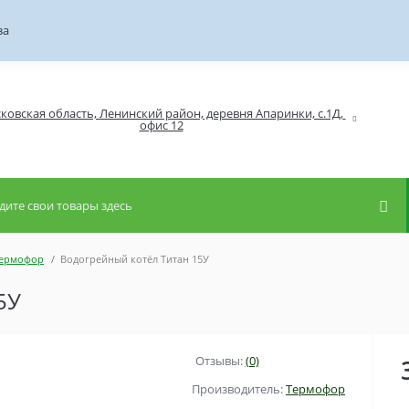
за
ковская область, Ленинский район, деревня Апаринки, с.1Д, 
Термофор
Водогрейный котёл Титан 15У
5У
Отзывы:
(0)
Производитель:
Термофор