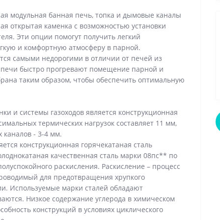
ная модульная банная печь, топка и дымовые каналы
ая открытая каменка с возможностью установки
еля. Эти опции помогут получить легкий
ягкую и комфортную атмосферу в парной.
тся самыми недорогими в отличии от печей из
е печи быстро прогревают помещение парной и
брана таким образом, чтобы обеспечить оптимальную
нки и системы газоходов является конструкционная
симальных термических нагрузок составляет 11 мм,
 каналов - 3-4 мм.
яется конструкционная горячекатаная сталь
олоднокатаная качественная сталь марки 08пс** по
 полуспокойного раскисления. Раскисление – процесс
 проводимый для предотвращения хрупкого
и. Используемые марки сталей обладают
аются. Низкое содержание углерода в химическом
особность конструкций в условиях циклического