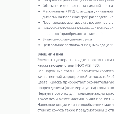
Быстрый нагрев помещения — за счет увел
Объемная и длинная топка с длиной полена 
Максимальный КПД, благодаря уникальной 
дымовых каналов с камерой распределения
Перенавешиваемая дверка с возможностью
Выносной топочный тоннель — с возможно
проставок (приобретаются отдельно)
Витая самоохлаждаемая ручка
Центральное расположение дымохода (Ø 11
Внешний вид
Элементы декора, накладки, портал топк
нержавеющей стали INOX AISI-430.
Все наружные стальные элементы корпуса 
качественной жаропрочной износостойкой
цвета. Краска приобретает окончательную
повреждениям (полимеризуется) только по
Первую протопку для полимеризации краск
Кожух печи может частично или полность
Навесные опции или теплообменник можно 
стенках кожуха также предусмотрены 2 от