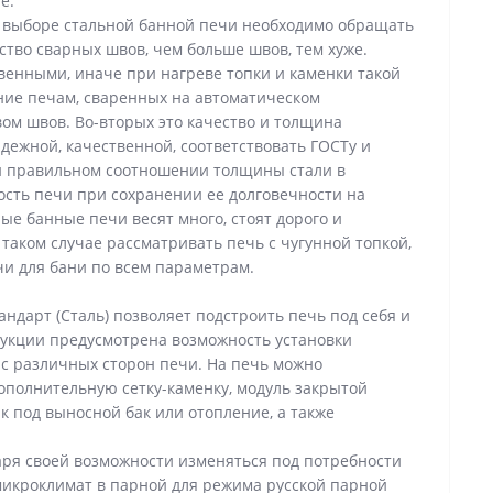
е.
и выборе стальной банной печи необходимо обращать
ство сварных швов, чем больше швов, тем хуже.
венными, иначе при нагреве топки и каменки такой
ние печам, сваренных на автоматическом
ом швов. Во-вторых это качество и толщина
дежной, качественной, соответствовать ГОСТу и
ри правильном соотношении толщины стали в
ость печи при сохранении ее долговечности на
ые банные печи весят много, стоят дорого и
таком случае рассматривать печь с чугунной топкой,
чи для бани по всем параметрам.
ндарт (Сталь) позволяет подстроить печь под себя и
рукции предусмотрена возможность установки
с различных сторон печи. На печь можно
дополнительную сетку-каменку, модуль закрытой
к под выносной бак или отопление, а также
аря своей возможности изменяться под потребности
микроклимат в парной для режима русской парной