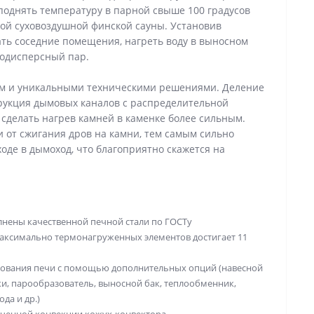
 поднять температуру в парной свыше 100 градусов
ой суховоздушной финской сауны. Установив
ть соседние помещения, нагреть воду в выносном
кодисперсный пар.
ом и уникальными техническими решениями. Деление
струкция дымовых каналов с распределительной
сделать нагрев камней в каменке более сильным.
 от сжигания дров на камни, тем самым сильно
оде в дымоход, что благоприятно скажется на
лнены качественной печной стали по ГОСТу
максимально термонагруженных элементов достигает 11
ования печи с помощью дополнительных опций (навесной
ки, парообразователь, выносной бак, теплообменник,
да и др.)