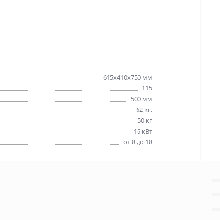
615х410х750 мм
115
500 мм
62 кг.
50 кг
16 кВт
от 8 до 18