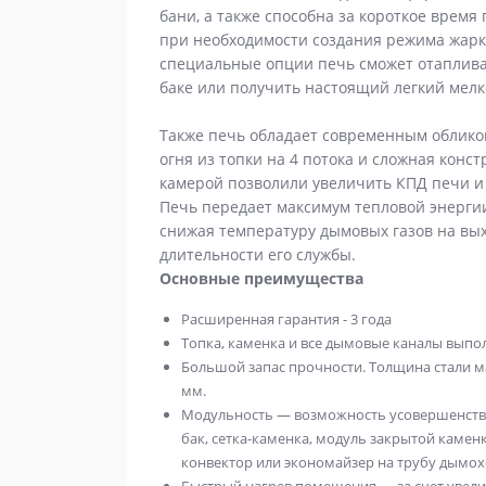
бани, а также способна за короткое время
при необходимости создания режима жарк
специальные опции печь сможет отаплива
баке или получить настоящий легкий мел
Также печь обладает современным облик
огня из топки на 4 потока и сложная кон
камерой позволили увеличить КПД печи и 
Печь передает максимум тепловой энергии
снижая температуру дымовых газов на вых
длительности его службы.
Основные преимущества
Расширенная гарантия - 3 года
Топка, каменка и все дымовые каналы выпо
Большой запас прочности. Толщина стали 
мм.
Модульность — возможность усовершенств
бак, сетка-каменка, модуль закрытой камен
конвектор или экономайзер на трубу дымохо