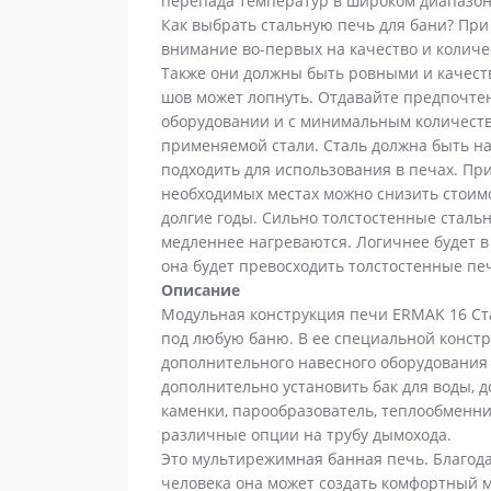
перепада температур в широком диапазон
Как выбрать стальную печь для бани? Пр
внимание во-первых на качество и количе
Также они должны быть ровными и качест
шов может лопнуть. Отдавайте предпочте
оборудовании и с минимальным количеств
применяемой стали. Сталь должна быть на
подходить для использования в печах. П
необходимых местах можно снизить стоим
долгие годы. Сильно толстостенные стальн
медленнее нагреваются. Логичнее будет в 
она будет превосходить толстостенные пе
Описание
Модульная конструкция печи ERMAK 16 Ста
под любую баню. В ее специальной конст
дополнительного навесного оборудования 
дополнительно установить бак для воды, 
каменки, парообразователь, теплообменни
различные опции на трубу дымохода.
Это мультирежимная банная печь. Благод
человека она может создать комфортный 