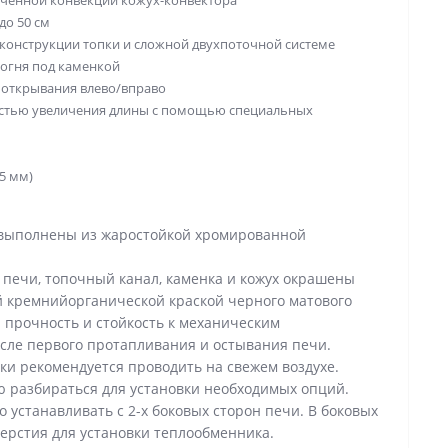
иченной конвекции кожух-конвектора
до 50 см
конструкции топки и сложной двухпоточной системе
 огня под каменкой
 открывания влево/вправо
стью увеличения длины с помощью специальных
5 мм)
и выполнены из жаростойкой хромированной
печи, топочный канал, каменка и кожух окрашены
 кремнийорганической краской черного матового
 прочность и стойкость к механическим
сле первого протапливания и остывания печи.
и рекомендуется проводить на свежем воздухе.
ю разбираться для установки необходимых опций.
устанавливать с 2-х боковых сторон печи. В боковых
верстия для установки теплообменника.