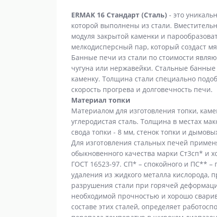
ERMAK 16 Стандарт (Сталь)
- это уникаль
которой выполнены из стали. Вместительн
модуля закрытой каменки и парообразоват
мелкодисперсный пар, который создаст м
Банные печи из стали по стоимости являю
чугуна или нержавейки. Стальные банны
каменку. Толщина стали специально подо
скорость прогрева и долговечность печи.
Материал топки
Материалом для изготовления топки, каме
углеродистая сталь. Толщина в местах мак
свода топки - 8 мм, стенок топки и дымовых
Для изготовления стальных печей примен
обыкновенного качества марки Ст3сп* и х
ГОСТ 16523-97. СП* – спокойного и ПС** –
удаления из жидкого металла кислорода,
разрушения стали при горячей деформаци
необходимой прочностью и хорошо сварив
составе этих сталей, определяет работосп