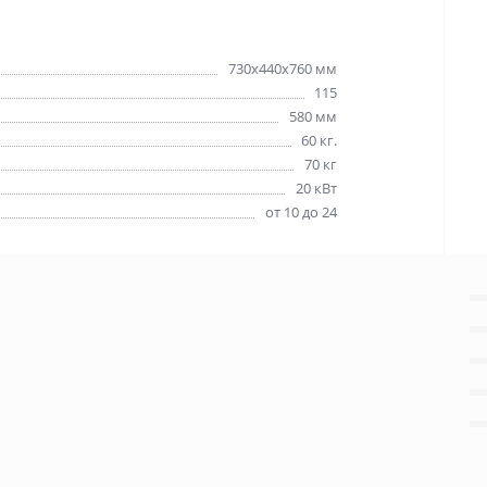
730х440х760 мм
115
580 мм
60 кг.
70 кг
20 кВт
от 10 до 24