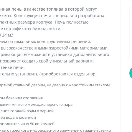
анная печь, в качестве топлива в которой могут
икеты. Конструкция печи специально разработана
пактных размера корпуса. Печь полностью
е сертификаты безопасности.
 24 м3
нием оптимальных конструктивных решений,
 высококачественными жаростойкими материалами.
тривающая возможность установки дополнительного
 позволяет создать свой уникальный вариант.
тенке печи.
тельно установить (приобретаются отдельно):
дартной стальной дверцы, на дверцу с жаростойким стеклом
ном баке или отопления
здания мягкого мелкодисперсного пара
учения горячей воды в парной
ячей воды в моечной
ополнительных 50 кг. камней
иты от жесткого инфракрасного излучения от задней стенки