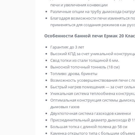
печи и увеличения конвекции
Различные опции на трубу дымохода (натруб
Благодаря возможности печи изменяться по
применяться для создания режимов как русс
Особенности банной печи Ермак 20 Клас
Гарантия: до 3 лет
Высокий КПД за счет уникальной конструкц
Свод топки из стали толщиной 6 мм.
Выносной топочный тоннель (18 см)
Топливо: дрова, брикеты
Возможность усовершенствования печи с 
Быстрый нагрев помещения — за счет силь
Уникальная система теплообмена конструк
Оптимальная конструкция системы дымоход
дымовых газов
Двухпоточная система газоходов каменки
Присоединительный диаметр дымохода Ø 1
Большая топка с длиной полена до 58 см
Каменка открытого типа с большим объем