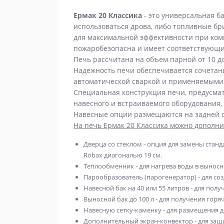
Ермак 20 Классика
- это универсальная б
использоваться дрова, либо топливные бр
для максимальной эффективности при ком
пожаробезопасна и имеет соответствующи
Печь рассчитана на объем парной от 10 до
Надежность печи обеспечивается сочета
автоматической сваркой и применяемыми
Специальная конструкция печи, предусма
навесного и встраиваемого оборудования,
Навесные опции размещаются на задней с
На печь Ермак 20 Классика можно дополни
Дверца со стеклом - опция для замены стан
Robax диагональю 19 см.
Теплообменник - для нагрева воды в вынос
Парообразователь (парогенератор) - для со
Навесной бак на 40 или 55 литров - для пол
Выносной бак до 100 л - для получения гор
Навесную сетку-каменку - для размещения д
Дополнительный экран-конвектор - для защ