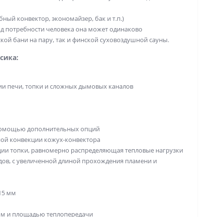
ный конвектор, экономайзер, бак и т.п.)
д потребности человека она может одинаково
кой бани на пару, так и финской суховоздушной сауны.
сика:
ии печи, топки и сложных дымовых каналов
помощью дополнительных опций
ной конвекции кожух-конвектора
ции топки, равномерно распределяющая тепловые нагрузки
ов, с увеличенной длиной прохождения пламени и
15 мм
ом и площадью теплопередачи