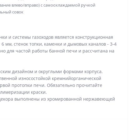
вание влево/вправо) с самоохлаждаемой ручкой
льный совок
нки и системы газоходов является конструкционная
 6 мм, стенок топки, каменки и дымовых каналов - 3-4
но для частой работы банной печи и рассчитана на
еским дизайном и округлыми формами корпуса.
ственной износостойкой кремнийорганической
ервой протопки печи. Обязательно прочитайте
олимеризации краски.
 декора выполнены из хромированной нержавеющей