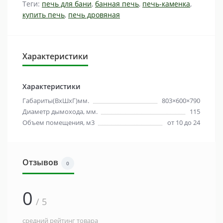
Теги:
печь для бани
,
банная печь
,
печь-каменка
,
купить печь
,
печь дровяная
Характеристики
Характеристики
Габариты(ВхШхГ)мм.
803×600×790
Диаметр дымохода, мм.
115
Объем помещения, м3
от 10 до 24
Отзывов
0
0
/ 5
средний рейтинг товара