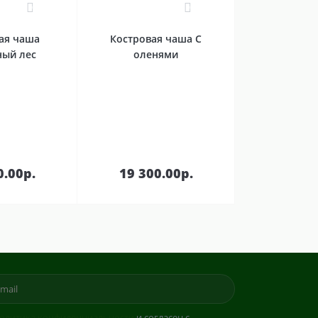
0
0
ая чаша
Костровая чаша С
ный лес
оленями
В
В
зину
корзину
0.00р.
19 300.00р.
олитика конфиденциальности
и согласен с