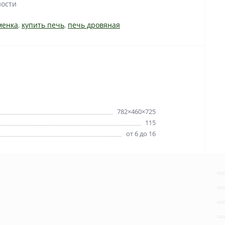
ности
менка
,
купить печь
,
печь дровяная
782×460×725
115
от 6 до 16