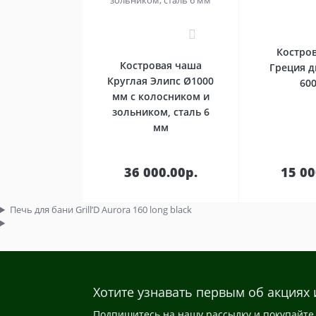
0
Костро
Костровая чаша
Греция 
Круглая Элипс Ø1000
60
мм с колосником и
зольником, сталь 6
мм
В
корзину
кор
36 000.00р.
15 00
Печь для бани Grill’D Aurora 160 long black
Хотите узнавать первым об акциях 
Подпишитесь на нашу рассылку и покупайте 