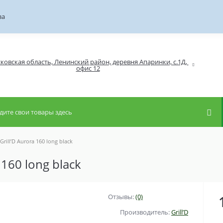
за
ковская область, Ленинский район, деревня Апаринки, с.1Д, 
rill’D Aurora 160 long black
 160 long black
Отзывы:
(0)
Производитель:
Grill’D