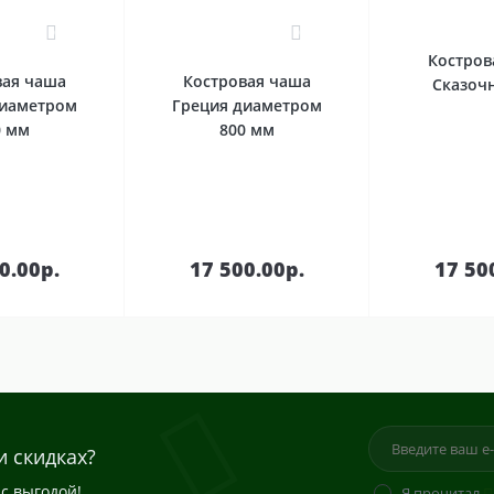
0
0
Костров
вая чаша
Костровая чаша
Сказоч
диаметром
Греция диаметром
0 мм
800 мм
В
В
зину
корзину
кор
0.00р.
17 500.00р.
17 50
и скидках?
с выгодой!
Я прочитал
П