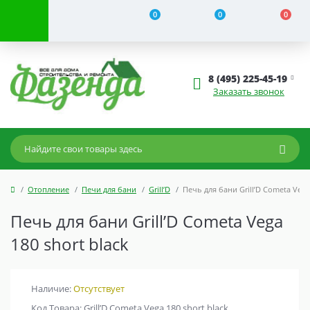
0
0
0
8 (495) 225-45-19
Заказать звонок
Отопление
Печи для бани
Grill’D
Печь для бани Grill’D Cometa Vega 
Печь для бани Grill’D Cometa Vega
180 short black
Наличие:
Отсутствует
Код Товара: Grill’D Cometa Vega 180 short black