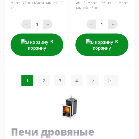
Масса:
77 кг
Масса камней:
92
мм
Масса:
66 кг
Масса
кг
камней:
45 кг
-
+
-
+
В
В
корзину
корзину
1
2
3
4
>
>|
Печи дровяные