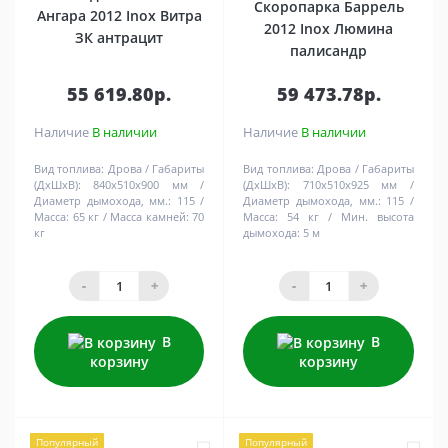
Скоропарка Баррель
Ангара 2012 Inox Витра
2012 Inox Люмина
ЗК антрацит
палисандр
55 619.80р.
59 473.78р.
Наличие
В наличии
Наличие
В наличии
Вид топлива:
Дрова
Габариты
Вид топлива:
Дрова
Габариты
(ДхШхВ):
840х510х900 мм
(ДхШхВ):
710х510х925 мм
Диаметр дымохода, мм.:
115
Диаметр дымохода, мм.:
115
Масса:
65 кг
Масса камней:
70
Масса:
54 кг
Мин. высота
кг
дымохода:
5 м
-
+
-
+
В
В
корзину
корзину
Популярный
Популярный