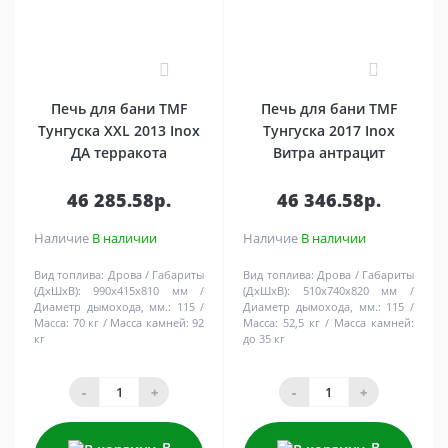
1
0
Печь для бани TMF
Печь для бани TMF
Тунгуска XXL 2013 Inox
Тунгуска 2017 Inox
ДА терракота
Витра антрацит
46 285.58р.
46 346.58р.
Наличие
В наличии
Наличие
В наличии
Вид топлива:
Дрова
Габариты
Вид топлива:
Дрова
Габариты
(ДхШхВ):
990х415х810 мм
(ДхШхВ):
510х740х820 мм
Диаметр дымохода, мм.:
115
Диаметр дымохода, мм.:
115
Масса:
70 кг
Масса камней:
92
Масса:
52,5 кг
Масса камней:
кг
до 35 кг
-
+
-
+
В
В