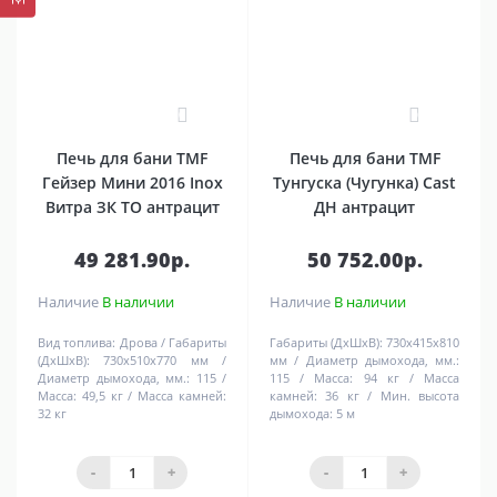
0
0
Печь для бани TMF
Печь для бани TMF
Гейзер Мини 2016 Inox
Тунгуска (Чугунка) Cast
Витра ЗК ТО антрацит
ДН антрацит
49 281.90р.
50 752.00р.
Наличие
В наличии
Наличие
В наличии
Вид топлива:
Дрова
Габариты
Габариты (ДхШхВ):
730х415х810
(ДхШхВ):
730х510х770 мм
мм
Диаметр дымохода, мм.:
Диаметр дымохода, мм.:
115
115
Масса:
94 кг
Масса
Масса:
49,5 кг
Масса камней:
камней:
36 кг
Мин. высота
32 кг
дымохода:
5 м
-
+
-
+