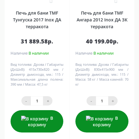
0
0
Печь для бани TMF
Печь для бани TMF
Тунгуска 2017 Inox ДА
Ангара 2012 Inox ДА ЗК
терракота
терракота
31 889.58р.
40 199.00р.
Наличие
В наличии
Наличие
В наличии
Вид топлива:
Дрова
Габариты
Вид топлива:
Дрова
Габариты
(ДхШхВ):
415х730х820 мм
(ДхШхВ):
830х415х900 мм
Диаметр дымохода, мм.:
115
Диаметр дымохода, мм.:
115
Максимальная длина полена:
Масса:
58 кг
Масса камней:
70
390 мм
Масса:
47,5 кг
кг
-
+
-
+
В
В
корзину
корзину