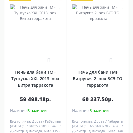
0
0
Печь для бани TMF
Печь для бани TMF
Тунгуска XXL 2013 Inox
Витрувия 2 Inox БСЭ ТО
Витра терракота
терракота
59 498.18р.
60 237.50р.
Наличие
В наличии
Наличие
В наличии
Вид топлива:
Дрова
Габариты
Вид топлива:
Дрова
Габариты
(ДхШхВ):
1010х500х810 мм
(ДхШхВ):
665х680х785 мм
Диаметр дымохода, мм.:
115
Диаметр дымохода, мм.:
140