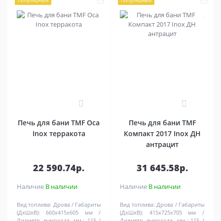
Популярный
Популярный
0
0
Печь для бани TMF Оса
Печь для бани TMF
Inox терракота
Компакт 2017 Inox ДН
антрацит
22 590.74р.
31 645.58р.
Наличие
В наличии
Наличие
В наличии
Вид топлива:
Дрова
Габариты
Вид топлива:
Дрова
Габариты
(ДхШхВ):
660х415х605 мм
(ДхШхВ):
415х725х705 мм
Диаметр дымохода, мм.:
115
Диаметр дымохода, мм.:
115