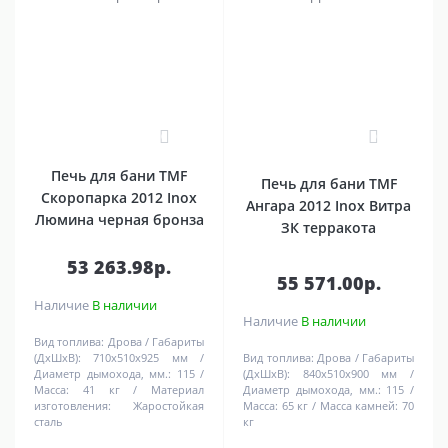
0
0
Печь для бани TMF
Печь для бани TMF
Скоропарка 2012 Inox
Ангара 2012 Inox Витра
Люмина черная бронза
ЗК терракота
53 263.98р.
55 571.00р.
Наличие
В наличии
Наличие
В наличии
Вид топлива:
Дрова
Габариты
(ДхШхВ):
710х510х925 мм
Вид топлива:
Дрова
Габариты
Диаметр дымохода, мм.:
115
(ДхШхВ):
840х510х900 мм
Масса:
41 кг
Материал
Диаметр дымохода, мм.:
115
изготовления:
Жаростойкая
Масса:
65 кг
Масса камней:
70
сталь
кг