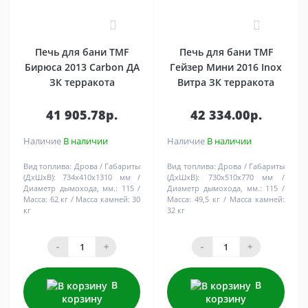
0
0
Печь для бани TMF
Печь для бани TMF
Бирюса 2013 Carbon ДА
Гейзер Мини 2016 Inox
ЗК терракота
Витра ЗК терракота
41 905.78р.
42 334.00р.
Наличие
В наличии
Наличие
В наличии
Вид топлива:
Дрова
Габариты
Вид топлива:
Дрова
Габариты
(ДхШхВ):
734х410х1310 мм
(ДхШхВ):
730х510х770 мм
Диаметр дымохода, мм.:
115
Диаметр дымохода, мм.:
115
Масса:
62 кг
Масса камней:
30
Масса:
49,5 кг
Масса камней:
кг
32 кг
-
+
-
+
В
В
корзину
корзину