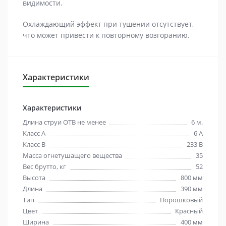
видимости.
Охлаждающий эффект при тушении отсутствует,
что может привести к повторному возгоранию.
Характеристики
Характеристики
Длина струи ОТВ не менее
6 м.
Класс А
6 А
Класс В
233 В
Масса огнетушащего вещества
35
Вес брутто, кг
52
Высота
800 мм
Длина
390 мм
Тип
Порошковый
Цвет
Красный
Ширина
400 мм