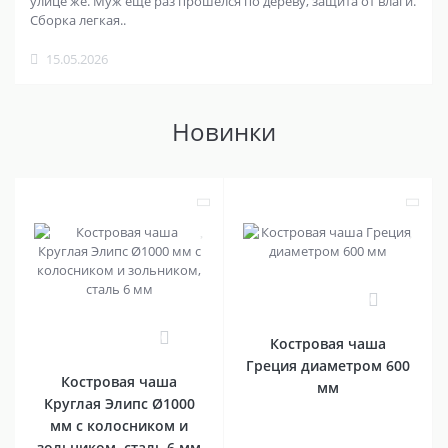
улице же. Муж еще раз прошелся по дереву, защита от влаги.
Сборка легкая..
15.05.2026
Новинки
0
0
Костровая чаша
Греция диаметром 600
Костровая чаша
мм
Круглая Элипс Ø1000
мм с колосником и
зольником, сталь 6 мм