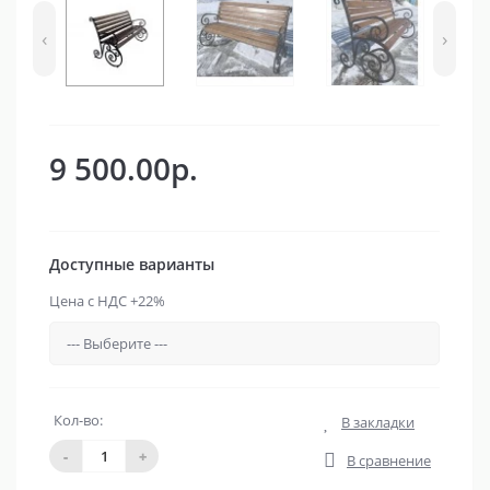
‹
›
9 500.00р.
Доступные варианты
Цена с НДС +22%
Кол-во:
В закладки
-
+
В сравнение