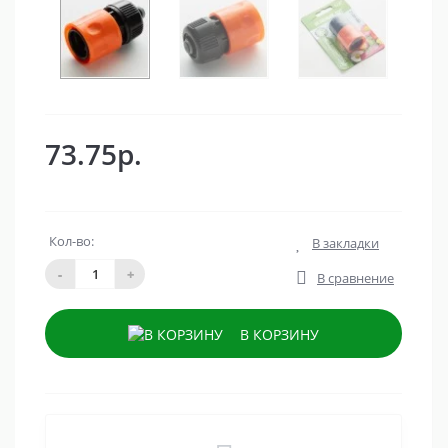
73.75р.
Кол-во:
В закладки
-
+
В сравнение
В КОРЗИНУ