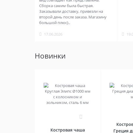
вид совпадает как представлена.
Сборка самим была быстрая.
Заказывали доставку, привезли на
второй день после заказа. Магазину
большой плюс)..
17.06.2026
19.
Новинки
0
Костро
Костровая чаша
Греция 