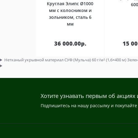
Круглая Элипс Ø1000
60
мм с колосником и
зольником, сталь 6
мм
В
корзину
кор
36 000.00р.
15 00
Нетканый укрывной материал СУФ (Мульча) 60 г/м² (1,6×400 м) Зелен
Хотите узнавать первым об акциях 
Подпишитесь на нашу рассылку и покупайте 