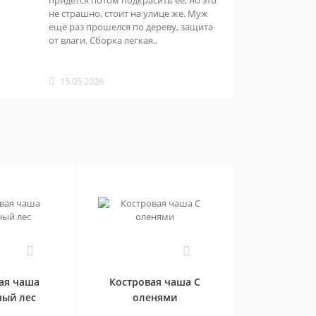
придется потом подкрасить её, но это
не страшно, стоит на улице же. Муж
еще раз прошелся по дереву, защита
от влаги. Сборка легкая..
15.05.2026
0
0
ая чаша
Костровая чаша С
ный лес
оленями