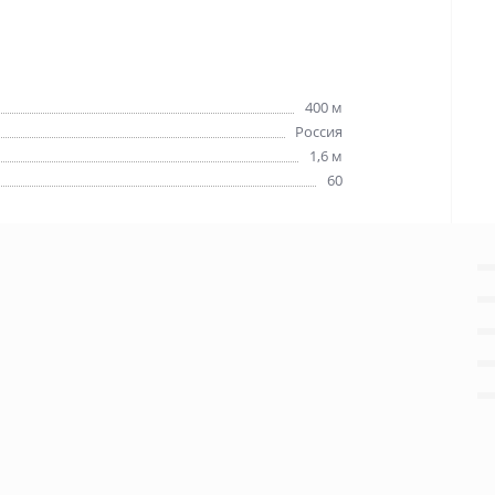
400 м
Россия
1,6 м
60