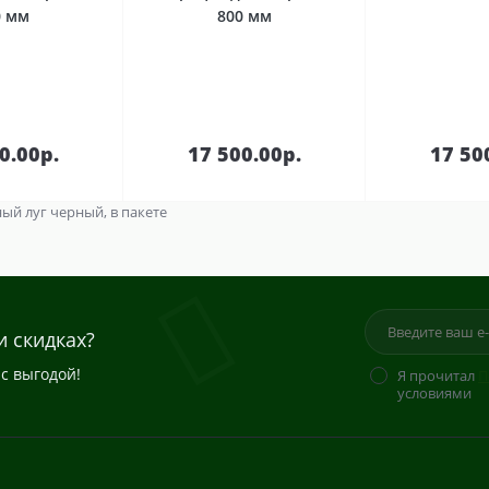
0 мм
800 мм
В
В
зину
корзину
кор
0.00р.
17 500.00р.
17 50
ый луг черный, в пакете
и скидках?
с выгодой!
Я прочитал
П
условиями