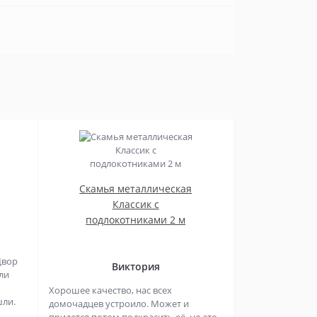
Скамья металлическая
Классик с
подлокотниками 2 м
Двор
Виктория
ли
Хорошее качество, нас всех
шли.
домочадцев устроило. Может и