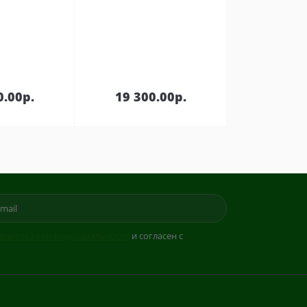
В
В
зину
корзину
0.00р.
19 300.00р.
олитика конфиденциальности
и согласен с