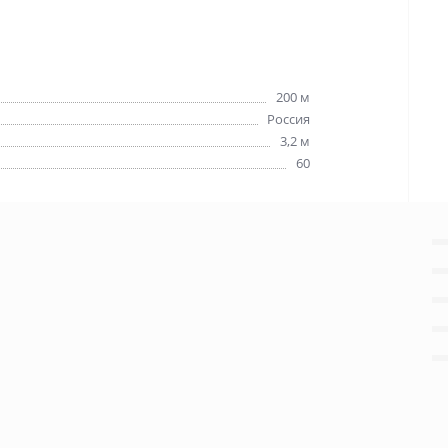
200 м
Россия
3,2 м
60