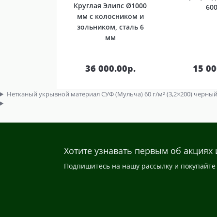
Круглая Элипс Ø1000
60
мм с колосником и
зольником, сталь 6
мм
В
корзину
кор
36 000.00р.
15 00
Нетканый укрывной материал СУФ (Мульча) 60 г/м² (3,2×200) черный,
Хотите узнавать первым об акциях 
Подпишитесь на нашу рассылку и покупайте 