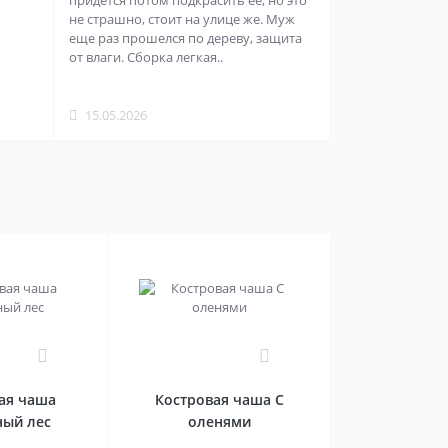
придется потом подкрасить её, но это
не страшно, стоит на улице же. Муж
еще раз прошелся по дереву, защита
от влаги. Сборка легкая..
15.05.2026
0
0
ая чаша
Костровая чаша С
ный лес
оленями