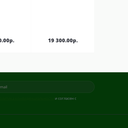
В
В
зину
корзину
0.00р.
19 300.00р.
олитика конфиденциальности
и согласен с