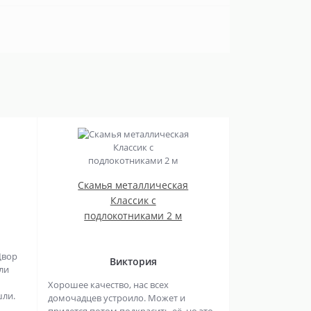
Скамья металлическая
Классик с
подлокотниками 2 м
Двор
Виктория
ли
Хорошее качество, нас всех
шли.
домочадцев устроило. Может и