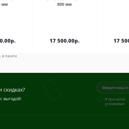
0 мм
800 мм
В
В
зину
корзину
кор
0.00р.
17 500.00р.
17 50
 в пакете
и скидках?
с выгодой!
Я прочитал
П
условиями