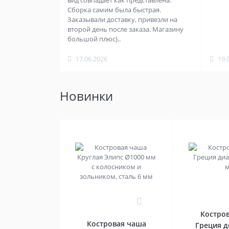
вид совпадает как представлена.
Сборка самим была быстрая.
Заказывали доставку, привезли на
второй день после заказа. Магазину
большой плюс)..
17.06.2026
19.
Новинки
0
Костро
Костровая чаша
Греция 