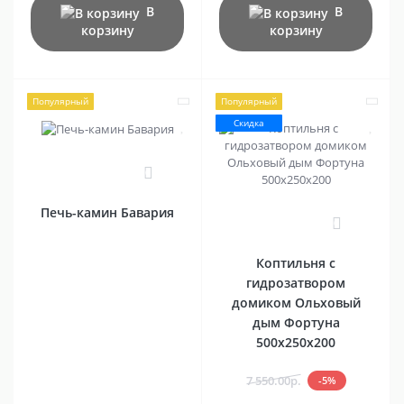
В
В
корзину
корзину
Популярный
Популярный
Скидка
0
Печь-камин Бавария
0
Коптильня с
гидрозатвором
домиком Ольховый
дым Фортуна
500х250х200
7 550.00р.
-5%